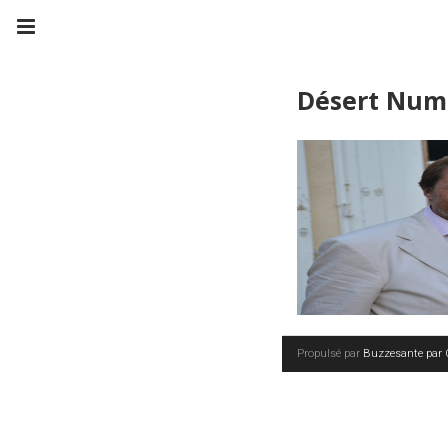
Désert Num
Propulsé par
Buzzesante par