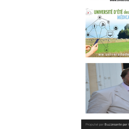
Propulsé par
Buzzesante par