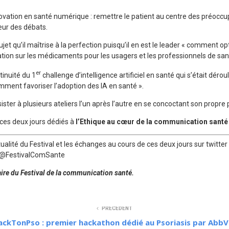
vation en santé numérique : remettre le patient au centre des préoccu
œur des débats.
jet qu’il maîtrise à la perfection puisqu’il en est le leader « comment opt
mation sur les médicaments pour les usagers et les professionnels de san
er
tinuité du 1
challenge d’intelligence artificiel en santé qui s’était dérou
mment favoriser l’adoption des IA en santé ».
sister à plusieurs ateliers l’un après l’autre en se concoctant son prop
e ces deux jours dédiés à
l’Ethique au cœur de la communication santé 
ualité du Festival et les échanges au cours de ces deux jours sur twitte
 @FestivalComSante
ire du Festival de la communication santé.
PRÉCÉDENT
ckTonPso : premier hackathon dédié au Psoriasis par AbbV