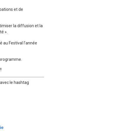
pations et de
imiser la diffusion et la
té ».
lé au Festival l’année
re programme.
!
r avec le hashtag
ie