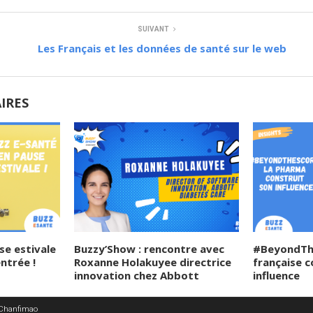
SUIVANT
Les Français et les données de santé sur le web
AIRES
se estivale
Buzzy’Show : rencontre avec
#BeyondThe
entrée !
Roxanne Holakuyee directrice
française c
innovation chez Abbott
influence
 Chanfimao