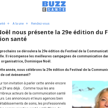
anté
A la une
Rendez-vous
ël nous présente la 29e édition du Fe
ion santé
prochains se déroulera la 29e édition du Festival de la Communicatio
lle. Il récompense les meilleures campagnes de communication dan
n organisatrice, Dominique Noël.
te année, nous célébrons la 29e édition du Festival de la Communi
x de cet évènement?
r ton invitation à parler cette année encore
oui 29 ans déjà … Comme tous les ans
nombreux acteurs de la communication santé
ours. Les annonceurs et leurs agences bien
 établissements de soins, les professionnels