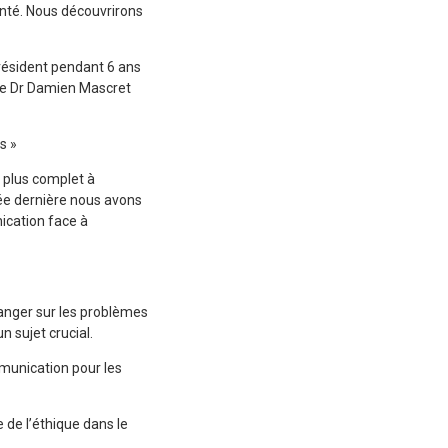
anté. Nous découvrirons
Président pendant 6 ans
t le Dr Damien Mascret
s »
 plus complet à
née dernière nous avons
nication face à
hanger sur les problèmes
n sujet crucial.
munication pour les
e de l’éthique dans le