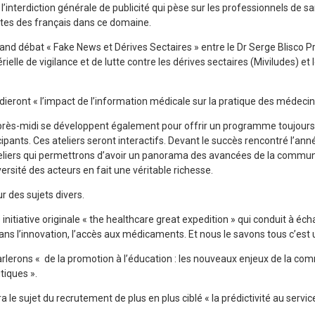
interdiction générale de publicité qui pèse sur les professionnels de s
ntes des français dans ce domaine.
and débat « Fake News et Dérives Sectaires » entre le Dr Serge Blisco 
érielle de vigilance et de lutte contre les dérives sectaires (Miviludes) e
ieront « l’impact de l’information médicale sur la pratique des médecin
d’après-midi se développent également pour offrir un programme toujours
ipants. Ces ateliers seront interactifs. Devant le succès rencontré l’an
6 ateliers qui permettrons d’avoir un panorama des avancées de la commu
versité des acteurs en fait une véritable richesse.
r des sujets divers.
nitiative originale « the healthcare great expedition » qui conduit à éc
dans l’innovation, l’accès aux médicaments. Et nous le savons tous c’est u
erons « de la promotion à l’éducation : les nouveaux enjeux de la com
tiques ».
 le sujet du recrutement de plus en plus ciblé « la prédictivité au servic