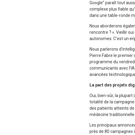
Google” paraît tout auss
complexe plus fiable qu
dans une table-ronde me
Nous aborderons égalemen
rencontre ? ». Vieillir o
autonomes. C’est un enj
Nous parlerons d’intell
Pierre Fabre le premier c
programme du vendredi 
communicants avec l’IA.
avancées technologiques
La part des projets di
Oui, bien-sûr, la plupa
totalité de la campagne 
des patients atteints de
médecine traditionnelle 
Les principaux annonceu
près de 80 campagnes à 