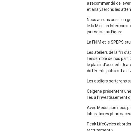
a recommandé de lever l’
et analyserons les atte
Nous aurons aussi un gr
le la Mission Interminist
journalise au Figaro.
La FNIM et le SPEPS étud
Les ateliers de la fin 
l’ensemble de nos partic
le plaisir d’accueillir 
différents publics. La di
Les ateliers porterons su
Celgene présentera une i
liés à l’investissement 
Avec Medscape nous parl
laboratoires pharmaceu
Peak LifeCycles abordera
recrutement ».