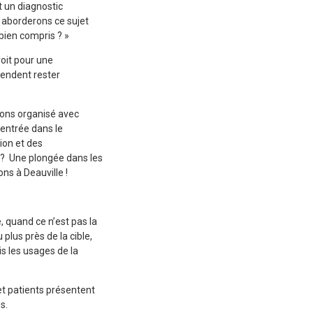
t un diagnostic
 aborderons ce sujet
bien compris ? »
roit pour une
ntendent rester
vons organisé avec
n entrée dans le
ion et des
n ? Une plongée dans les
ns à Deauville !
 quand ce n’est pas la
plus près de la cible,
is les usages de la
et patients présentent
s.