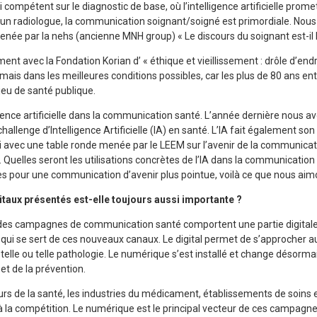
i compétent sur le diagnostic de base, où l’intelligence artificielle prome
’un radiologue, la communication soignant/soigné est primordiale. Nous
née par la nehs (ancienne MNH group) « Le discours du soignant est-il 
t avec la Fondation Korian d’ « éthique et vieillissement : drôle d’end
ui mais dans les meilleures conditions possibles, car les plus de 80 ans e
eu de santé publique.
igence artificielle dans la communication santé. L’année dernière nous a
hallenge d’Intelligence Artificielle (IA) en santé. L’IA fait également so
avec une table ronde menée par le LEEM sur l’avenir de la communicat
 Quelles seront les utilisations concrètes de l’IA dans la communicatio
 pour une communication d’avenir plus pointue, voilà ce que nous aimo
gitaux présentés est-elle toujours aussi importante ?
rt des campagnes de communication santé comportent une partie digitale,
qui se sert de ces nouveaux canaux. Le digital permet de s’approcher au 
 telle ou telle pathologie. Le numérique s’est installé et change désorma
et de la prévention.
rs de la santé, les industries du médicament, établissements de soins 
la compétition. Le numérique est le principal vecteur de ces campagne