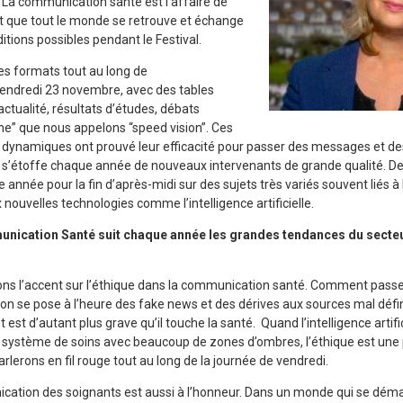
. La communication santé est l’affaire de
est que tout le monde se retrouve et échange
itions possibles pendant le Festival.
les formats tout au long de
 vendredi 23 novembre, avec des tables
actualité, résultats d’études, débats
ène” que nous appelons “speed vision”. Ces
t dynamiques ont prouvé leur efficacité pour passer des messages et d
s’étoffe chaque année de nouveaux intervenants de grande qualité. De
année pour la fin d’après-midi sur des sujets très variés souvent liés à l
 nouvelles technologies comme l’intelligence artificielle.
unication Santé suit chaque année les grandes tendances du secteur
ns l’accent sur l’éthique dans la communication santé. Comment pass
on se pose à l’heure des fake news et des dérives aux sources mal défini
 est d’autant plus grave qu’il touche la santé. Quand l’intelligence artific
système de soins avec beaucoup de zones d’ombres, l’éthique est une p
arlerons en fil rouge tout au long de la journée de vendredi.
ation des soignants est aussi à l’honneur. Dans un monde qui se démat