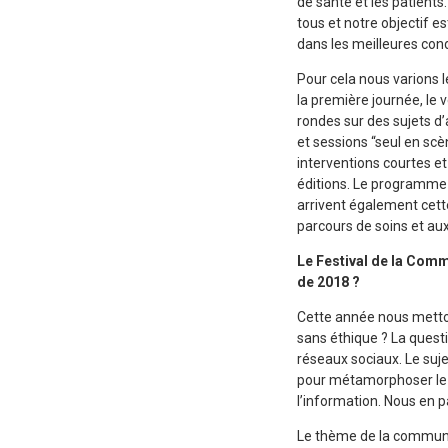
de santé et les patients
tous et notre objectif 
dans les meilleures cond
Pour cela nous varions 
la première journée, le
rondes sur des sujets d’
et sessions “seul en sc
interventions courtes e
éditions. Le programme 
arrivent également cette 
parcours de soins et aux
Le Festival de la Comm
de 2018 ?
Cette année nous metto
sans éthique ? La questi
réseaux sociaux. Le sujet
pour métamorphoser le 
l’information. Nous en p
Le thème de la communic