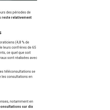
ours des périodes de
s reste relativement
s
praticiens (4,8 % de
de leurs confrères de 65
ts, ce quel que soit
éraux sont réalisées avec
 les téléconsultations se
 les consultations en
 denses, notamment en
consultations sur dix