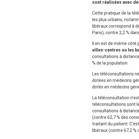
sont réalisées avec de
Cette pratique de la tél
les plus urbains, notamm
libéraux correspond à de
Paris), contre 2,2 % dans
Il en est de même côté p
villes-centres ou les 
consultations à distance
% de la population.
Les téléconsultations n
dotées en médecins génér
dotés en médecins génér
La téléconsultation n’es
téléconsultations sont l
consultations à distanc
(contre 62,7 % des consu
traitant du patient. C’e
libéraux (contre 67,2 % 