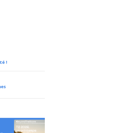
té !
mes