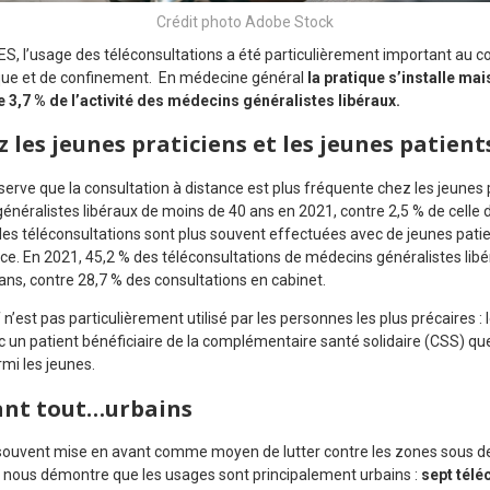
Crédit photo Adobe Stock
S, l’usage des téléconsultations a été particulièrement important au c
ique et de confinement. En médecine général
la pratique s’installe mai
te 3,7 % de l’activité des médecins généralistes libéraux.
z les jeunes praticiens et les jeunes patient
erve que la consultation à distance est plus fréquente chez les jeunes 
généralistes libéraux de moins de 40 ans en 2021, contre 2,5 % de celle 
les téléconsultations sont plus souvent effectuées avec de jeunes patien
ence. En 2021, 45,2 % des téléconsultations de médecins généralistes lib
ans, contre 28,7 % des consultations en cabinet.
if n’est pas particulièrement utilisé par les personnes les plus précaires :
 un patient bénéficiaire de la complémentaire santé solidaire (CSS) que
mi les jeunes.
ant tout…urbains
t souvent mise en avant comme moyen de lutter contre les zones sous
de nous démontre que les usages sont principalement urbains :
sept télé