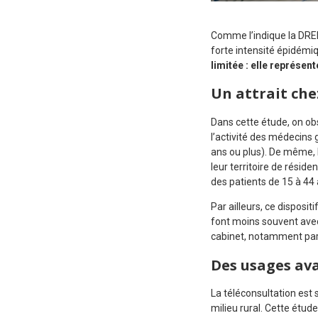
Comme l’indique la DREE
forte intensité épidém
limitée : elle représen
Un attrait che
Dans cette étude, on obs
l’activité des médecins 
ans ou plus). De même, 
leur territoire de résid
des patients de 15 à 44 
Par ailleurs, ce disposit
font moins souvent avec
cabinet, notamment par
Des usages av
La téléconsultation es
milieu rural. Cette étu