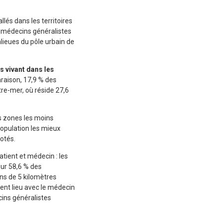
lés dans les territoires
es médecins généralistes
nlieues du pôle urbain de
s vivant dans les
araison, 17,9 % des
tre-mer, où réside 27,6
es zones les moins
population les mieux
otés.
tient et médecin : les
our 58,6 % des
ns de 5 kilomètres
ment lieu avec le médecin
cins généralistes