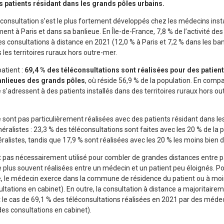
s patients résidant dans les grands pôles urbains.
éconsultation s’est le plus fortement développés chez les médecins instal
ent à Paris et dans sa banlieue. En Île-de-France, 7,8 % de l’activité d
s consultations à distance en 2021 (12,0 % à Paris et 7,2 % dans les ba
 les territoires ruraux hors outre-mer.
atient :
69,4 % des téléconsultations sont réalisées pour des patient
banlieues des grands pôles
, où réside 56,9 % de la population. En comp
 s’adressent à des patients installés dans des territoires ruraux hors ou
e sont pas particulièrement réalisées avec des patients résidant dans l
alistes : 23,3 % des téléconsultations sont faites avec les 20 % de la 
alistes, tandis que 17,9 % sont réalisées avec les 20 % les moins bien d
t pas nécessairement utilisé pour combler de grandes distances entre pa
e plus souvent réalisées entre un médecin et un patient peu éloignés. P
e, le médecin exerce dans la commune de résidence du patient ou à moi
ltations en cabinet). En outre, la consultation à distance a majoritaire
st le cas de 69,1 % des téléconsultations réalisées en 2021 par des méde
des consultations en cabinet).