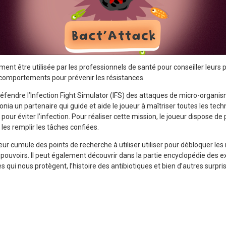
ment être utilisée par les professionnels de santé pour conseiller leurs 
s comportements pour prévenir les résistances.
 défendre l’Infection Fight Simulator (IFS) des attaques de micro-organis
nia un partenaire qui guide et aide le joueur à maîtriser toutes les techni
pour éviter l’infection. Pour réaliser cette mission, le joueur dispose d
 les remplir les tâches confiées.
ueur cumule des points de recherche à utiliser utiliser pour débloquer le
pouvoirs. Il peut également découvrir dans la partie encyclopédie des ex
s qui nous protègent, l’histoire des antibiotiques et bien d’autres surpri