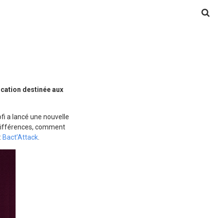
ication destinée aux
fi a lancé une nouvelle
s différences, comment
:
Bact’Attack
.