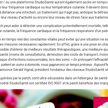
te et / ou une plateforme StudioSanté auront également accès en temps 
re leur fréquence cardiaque ou leur température cutanée. Il devient donc
à distance une infection, un traitement qui n’agit pas, anticiper la détres
 leur niveau d’activité ou encore leur niveau de stress face aux trait
tch peut aider à détecter une complication potentiellement mortelle, tel
 cutanée, la fréquence cardiaque et la fréquence respiratoire d’un pati
vi en temps réel des constantes vitales peut éviter qu’une situation ne 
 les mesures nécessaires rapidement. En effet, grâce à une prise en ch
ossible d’obtenir de meilleurs résultats thérapeutiques, une meilleure qua
anté (moins de consultations, diminution des coûts de transport, moins
sque d’infections nosocomiales, lors des soins. «
En prévoyant l’efficacité
patient en soins à domicile, nous gagnerons un temps précieux. Aujourd’hui
annonce Gérald Vignal, président fondateur des réseaux StudioSanté et
upérées par le patch, sont ultra-sécurisées dans un hébergeur de santé 
 société StudioSanté est certifiée ISO 9001 et le patch bénéficie des ma