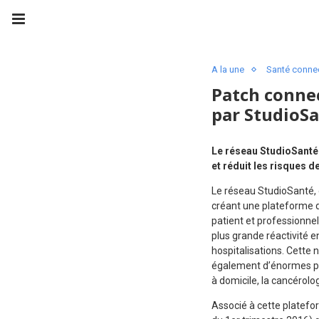
A la une
Santé conne
Patch connec
par StudioS
Le réseau StudioSanté 
et réduit les risques d
Le réseau StudioSanté, c
créant une plateforme 
patient et professionnel
plus grande réactivité en
hospitalisations. Cette
également d’énormes pos
à domicile, la cancérolo
Associé à cette platefor