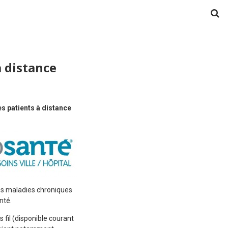
à distance
es patients à distance
des maladies chroniques
nté.
 fil (disponible courant