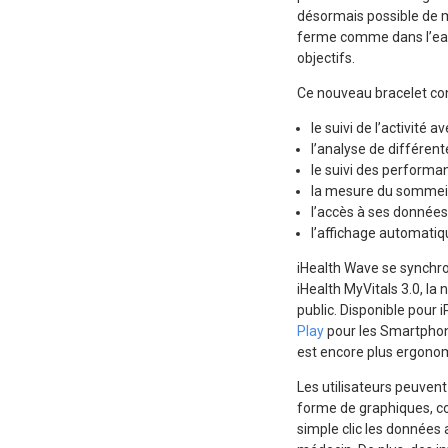
désormais possible de m
ferme comme dans l’eau,
objectifs.
Ce nouveau bracelet co
le suivi de l’activité
l’analyse de différen
le suivi des performa
la mesure du sommeil 
l’accès à ses données o
l’affichage automatiq
iHealth Wave se synchron
iHealth MyVitals 3.0, la
public. Disponible pour 
Play
pour les Smartphone
est encore plus ergonomi
Les utilisateurs peuven
forme de graphiques, co
simple clic les données 