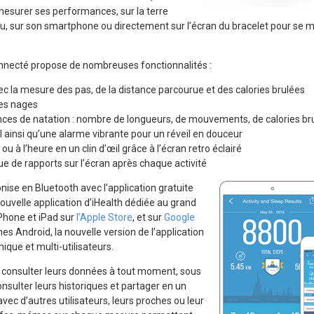
esurer ses performances, sur la terre
 sur son smartphone ou directement sur l’écran du bracelet pour se mo
nnecté propose de nombreuses fonctionnalités :
 avec la mesure des pas, de la distance parcourue et des calories brulées
tes nages
nces de natation : nombre de longueurs, de mouvements, de calories br
ainsi qu’une alarme vibrante pour un réveil en douceur
u à l’heure en un clin d’œil grâce à l’écran retro éclairé
ue de rapports sur l’écran après chaque activité
ise en Bluetooth avec l’application gratuite
 nouvelle application d’iHealth dédiée au grand
iPhone et iPad sur
l’Apple Store
, et sur
Google
s Android, la nouvelle version de l’application
que et multi-utilisateurs.
t consulter leurs données à tout moment, sous
nsulter leurs historiques et partager en un
avec d’autres utilisateurs, leurs proches ou leur