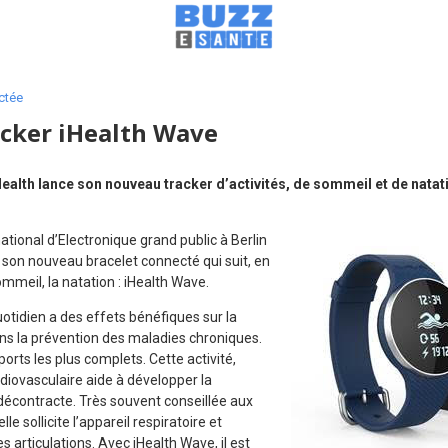
ctée
cker iHealth Wave
iHealth lance son nouveau tracker d’activités, de sommeil et de natat
ational d’Electronique grand public à Berlin
é son nouveau bracelet connecté qui suit, en
sommeil, la natation : iHealth Wave.
uotidien a des effets bénéfiques sur la
s la prévention des maladies chroniques.
ports les plus complets. Cette activité,
diovasculaire aide à développer la
décontracte. Très souvent conseillée aux
le sollicite l’appareil respiratoire et
s articulations. Avec iHealth Wave, il est