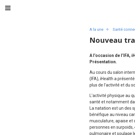
A la une
Santé conne
Nouveau tra
A l’occasion de l’IFA, 
Présentation.
Au cours du salon intern
(IFA), iHealth a présent
plus de l’activité et du 
L’activité physique au q
santé et notamment dan
La natation est un des s
bénéfique au niveau car
musculature, apaise et 
personnes en surpoids, el
pulmonaire et soulage le