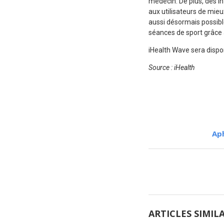
médecin. De plus, des
aux utilisateurs de mieu
aussi désormais possible
séances de sport grâce
iHealth Wave sera dispon
Source : iHealth
Aph
ARTICLES SIMIL