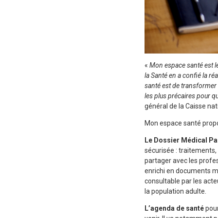
«
Mon espace santé est le
la Santé en a confié la r
santé est de transformer
les plus précaires pour q
général de la Caisse na
Mon espace santé propos
Le Dossier Médical P
sécurisée : traitements
partager avec les profes
enrichi en documents méd
consultable par les act
la population adulte.
L’agenda de santé
pour