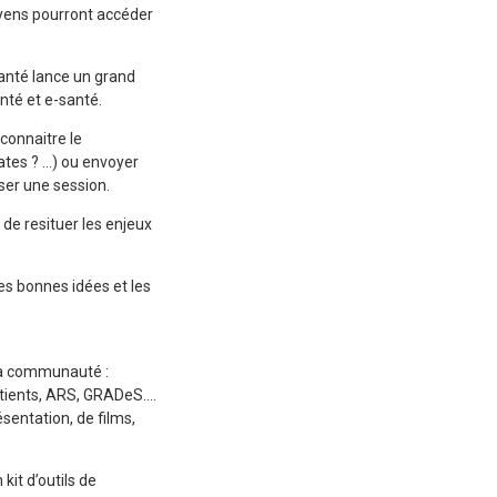
toyens pourront accéder
santé lance un grand
té et e-santé.
connaitre le
ates ? …) ou envoyer
ser une session.
de resituer les enjeux
les bonnes idées et les
sa communauté :
patients, ARS, GRADeS….
sentation, de films,
kit d’outils de