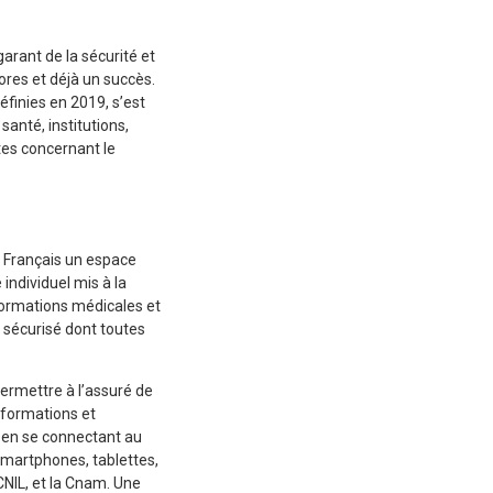
garant de la sécurité et
ores et déjà un succès.
éfinies en 2019, s’est
anté, institutions,
ntes concernant le
e Français un espace
individuel mis à la
nformations médicales et
 sécurisé dont toutes
permettre à l’assuré de
nformations et
é en se connectant au
smartphones, tablettes,
CNIL, et la Cnam. Une