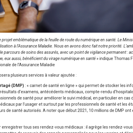
 projet emblématique de la feuille de route du numérique en santé. Le Minist
éalisation à l’Assurance Maladie. Nous en avons donc fait notre priorité. L’
 le parcours de soins des assurés, avec un point de vigilance permanent : 
ue, eux aussi, bénéficient du virage numérique en santé
» indique Thomas F
tionale de l’Assurance Maladie
era plusieurs services à valeur ajoutée :
artagé (DMP)
: « carnet de santé en ligne » qui permet de stocker les i
, résultats d’examens, antécédents médicaux, compte-rendu d’hospitalis
sionnels de santé pour améliorer le suivi médical, en particulier en cas
icaux par l’usager et surtout par les professionnels de santé et les éta
eurs de santé autorisés. A noter que début 2021, 10 millions de DMP ont 
 enregistrer tous ses rendez-vous médicaux : il agrège les rendez-vou