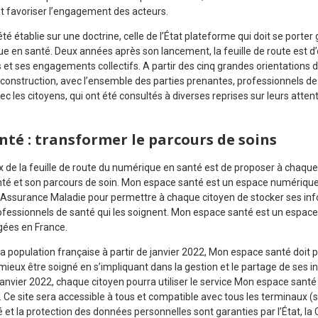
 et favoriser l’engagement des acteurs.
été établie sur une doctrine, celle de l’État plateforme qui doit se porter 
e en santé. Deux années après son lancement, la feuille de route est d’
 et ses engagements collectifs. A partir des cinq grandes orientations d
construction, avec l’ensemble des parties prenantes, professionnels de s
vec les citoyens, qui ont été consultés à diverses reprises sur leurs atte
té : transformer le parcours de soins
x de la feuille de route du numérique en santé est de proposer à chaqu
anté et son parcours de soin. Mon espace santé est un espace numérique 
et l’Assurance Maladie pour permettre à chaque citoyen de stocker ses i
rofessionnels de santé qui les soignent. Mon espace santé est un espace
gées en France.
a population française à partir de janvier 2022, Mon espace santé doit 
mieux être soigné en s’impliquant dans la gestion et le partage de ses i
janvier 2022, chaque citoyen pourra utiliser le service Mon espace sant
 Ce site sera accessible à tous et compatible avec tous les terminaux (
é et la protection des données personnelles sont garanties par l’État, la 