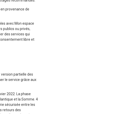
épistages recommandés.
é en provenance de
tibles avec Mon espace
 publics ou privés,
er des services qui
consentement libre et
version partielle des
uer le service grâce aux
vier 2022. La phase
Atlantique et la Somme. 4
rie sécurisée entre les
es retours des