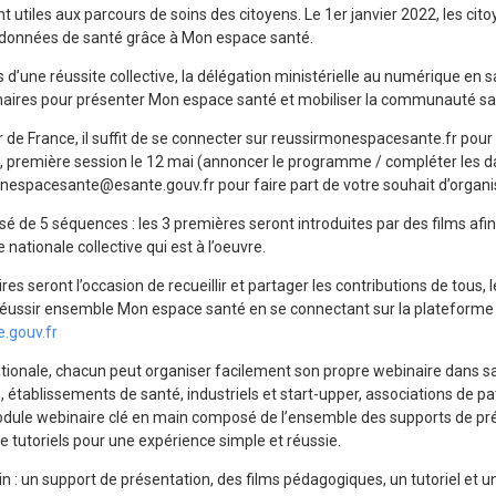
nt utiles aux parcours de soins des citoyens. Le 1er janvier 2022, les ci
s données de santé grâce à Mon espace santé.
s d’une réussite collective, la délégation ministérielle au numérique en 
naires pour présenter Mon espace santé et mobiliser la communauté san
r de France, il suffit de se connecter sur reussirmonespacesante.fr pour 
, première session le 12 mai (annoncer le programme / compléter les d
nespacesante@esante.gouv.fr
pour faire part de votre souhait d’organi
 de 5 séquences : les 3 premières seront introduites par des films afin 
nationale collective qui est à l’oeuvre.
es seront l’occasion de recueillir et partager les contributions de tous, 
réussir ensemble Mon espace santé en se connectant sur la plateforme
e.gouv.fr
tionale, chacun peut organiser facilement son propre webinaire dans 
, établissements de santé, industriels et start-upper, associations de 
module webinaire clé en main composé de l’ensemble des supports de pré
 tutoriels pour une expérience simple et réussie.
n : un support de présentation, des films pédagogiques, un tutoriel et un 