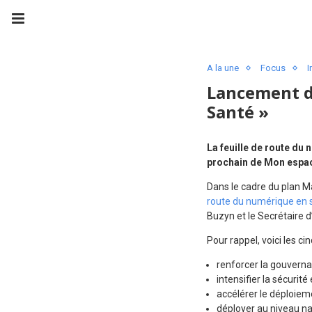
A la une
Focus
I
Lancement d
Santé »
La feuille de route du
prochain de Mon espac
Dans le cadre du plan M
route du numérique en 
Buzyn et le Secrétaire d
Pour rappel, voici les c
renforcer la gouvern
intensifier la sécurit
accélérer le déploiem
déployer au niveau na