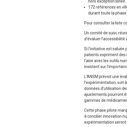
hors exception listée.
172 références en vil
durant toute la phase 
Pour consulter la liste
Un comité de suivi, réun
d’évaluer l’accessibilité
Si l’initiative est salu
patients expriment des 
l’aise avec les outils 
insistent sur l’importan
L’ANSM prévoit une évalu
l’expérimentation, soit 
données d’utilisation de
ajustements pourront êt
gammes de médicamen
Cette phase pilote marq
à concilier innovation n
expérimentation seront 