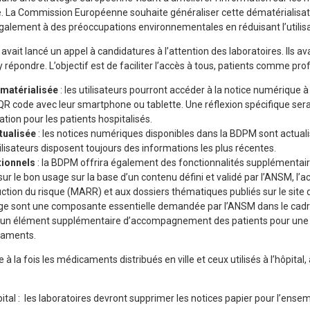
.
La Commission Européenne souhaite généraliser cette dématérialisati
galement à des préoccupations environnementales en réduisant l’utilisa
M avait lancé un appel à candidatures à l’attention des laboratoires. Ils a
répondre. L’objectif est de faciliter l’accès à tous, patients comme pro
ématérialisée
: les utilisateurs pourront accéder à la notice numérique 
e QR code avec leur smartphone ou tablette. Une réflexion spécifique ser
ation pour les patients hospitalisés.
tualisée
: les notices numériques disponibles dans la BDPM sont actual
tilisateurs disposent toujours des informations les plus récentes.
tionnels
: la BDPM offrira également des fonctionnalités supplémentaire
sur le bon usage sur la base d’un contenu défini et validé par l’ANSM, l
ction du risque (MARR) et aux dossiers thématiques publiés sur le site d
age sont une composante essentielle demandée par l’ANSM dans le cadre
ent un élément supplémentaire d’accompagnement des patients pour une u
caments.
 à la fois les médicaments distribués en ville et ceux utilisés à l’hôpital
pital : les laboratoires devront supprimer les notices papier pour l’en