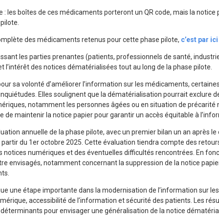
le : les boîtes de ces médicaments porteront un QR code, mais la notice
pilote.
 complète des médicaments retenus pour cette phase pilote,
c’est par ici
issant les parties prenantes (patients, professionnels de santé, industri
 et l’intérêt des notices dématérialisées tout au long de la phase pilote.
ée pour sa volonté d’améliorer l’information sur les médicaments, certaine
inquiétudes.
Elles soulignent que la dématérialisation pourrait exclure 
numériques, notamment les personnes âgées ou en situation de précarité
ce de maintenir la notice papier pour garantir un accès équitable à l’info
ation annuelle de la phase pilote, avec un premier bilan un an après le 
à partir du 1er octobre 2025.
Cette évaluation tiendra compte des retours
s notices numériques et des éventuelles difficultés rencontrées.
En fonc
re envisagés, notamment concernant la suppression de la notice papier 
ts.
ue une étape importante dans la modernisation de l’information sur l
umérique, accessibilité de l’information et sécurité des patients.
Les résu
déterminants pour envisager une généralisation de la notice dématériali