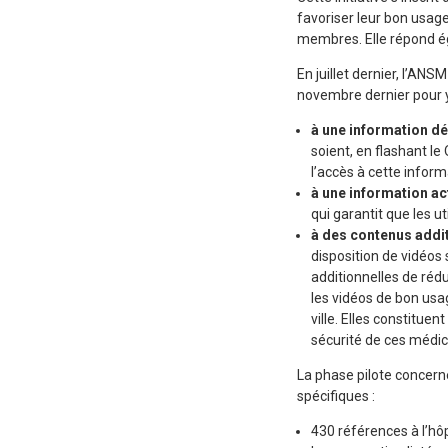
favoriser leur bon usage
membres.
Elle répond é
En juillet dernier, l’ANS
novembre dernier pour y 
à une information d
soient, en flashant l
l’accès à cette inform
à une information ac
qui garantit que les u
à des contenus addi
disposition de vidéos 
additionnelles de rédu
les vidéos de bon us
ville. Elles constitu
sécurité de ces médi
La phase pilote concerne
spécifiques :
430 références à l’hô