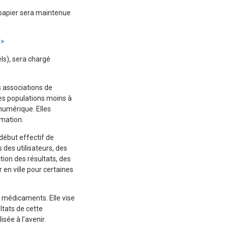
 papier sera maintenue
 >
els), sera chargé
s associations de
des populations moins à
 numérique.
Elles
rmation.
début effectif de
 des utilisateurs, des
tion des résultats, des
en ville pour certaines
es médicaments.
Elle vise
ltats de cette
sée à l’avenir.