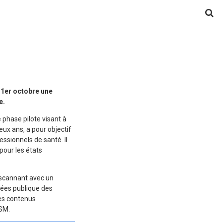
 1er octobre une
e.
phase pilote visant à
eux ans, a pour objectif
essionnels de santé. Il
pour les états
 scannant avec un
nées publique des
des contenus
NSM.