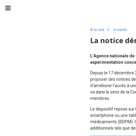
A la une
e-santé
La notice dém
L’Agence nationale de 
expérimentation conce
Depuis le 17 décembre 2
proposer des notices de
d’améliorer l’accès à un
va dans le sens de la C
membres.
Le dispositif repose sur
smartphone ou une table
médicaments (BDPM).
additionnels tels que d