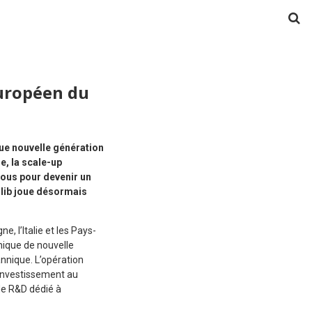
européen du
que nouvelle génération
e, la scale-up
vous pour devenir un
olib joue désormais
, l’Italie et les Pays-
inique de nouvelle
nnique. L’opération
’investissement au
de R&D dédié à