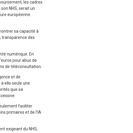
boursement, les cadres
 son NHS, serait un
ucture européenne
émontrer sa capacité à
é, transparence des
anté numérique. En
d’euros pour abus de
ns de téléconsultation.
gence et de
 à elle seule une
orités que sa
cessive.
eulement faciliter
ins primaires et de l’IA
ent exigeant du NHS,