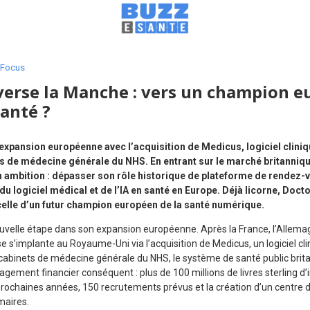
Focus
verse la Manche : vers un champion 
anté ?
expansion européenne avec l’acquisition de Medicus, logiciel clini
s de médecine générale du NHS. En entrant sur le marché britanniqu
 ambition : dépasser son rôle historique de plateforme de rendez-
du logiciel médical et de l’IA en santé en Europe. Déjà licorne, Doct
: celle d’un futur champion européen de la santé numérique.
uvelle étape dans son expansion européenne. Après la France, l’Allemagne
se s’implante au Royaume-Uni via l’acquisition de Medicus, un logiciel cl
cabinets de médecine générale du NHS, le système de santé public brita
ement financier conséquent : plus de 100 millions de livres sterling d
ochaines années, 150 recrutements prévus et la création d’un centre 
maires.