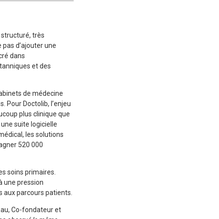
S
structuré, très
e pas d’ajouter une
ncré dans
tanniques et des
 cabinets de médecine
 Pour Doctolib, l’enjeu
ucoup plus clinique que
ne suite logicielle
médical, les solutions
mpagner 520 000
es soins primaires.
à une pression
s aux parcours patients.
teau, Co-fondateur et