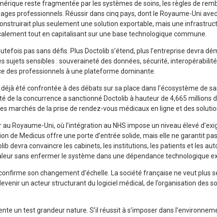
mérique reste fragmentée par les systèmes de soins, les règles de rem
sages professionnels. Réussir dans cinq pays, dont le Royaume-Uni avec
 construirait plus seulement une solution exportable, mais une infrastr
ocalement tout en capitalisant sur une base technologique commune.
toutefois pas sans défis. Plus Doctolib s’étend, plus l’entreprise devra d
es sujets sensibles : souveraineté des données, sécurité, interopérabilit
e des professionnels à une plateforme dominante.
 a déjà été confrontée à des débats sur sa place dans l’écosystème de s
té de la concurrence a sanctionné Doctolib à hauteur de 4,665 millions 
les marchés de la prise de rendez-vous médicaux en ligne et des solutio
ler au Royaume-Uni, où l’intégration au NHS impose un niveau élevé d’exi
ion de Medicus offre une porte d’entrée solide, mais elle ne garantit pas
b devra convaincre les cabinets, les institutions, les patients et les aut
valeur sans enfermer le système dans une dépendance technologique ex
confirme son changement d’échelle. La société française ne veut plus s
evenir un acteur structurant du logiciel médical, de l’organisation des so
te un test grandeur nature. S’il réussit à s’imposer dans l’environnem