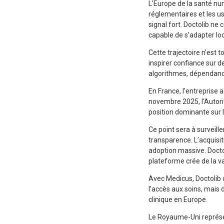
L’Europe de la santé nu
réglementaires et les u
signal fort. Doctolib ne
capable de s’adapter l
Cette trajectoire n’est 
inspirer confiance sur d
algorithmes, dépendanc
En France, l’entreprise
novembre 2025, l’Autori
position dominante sur 
Ce point sera à surveil
transparence. L’acquisit
adoption massive. Doctoli
plateforme crée de la 
Avec Medicus, Doctolib 
l’accès aux soins, mais d
clinique en Europe.
Le Royaume-Uni représen