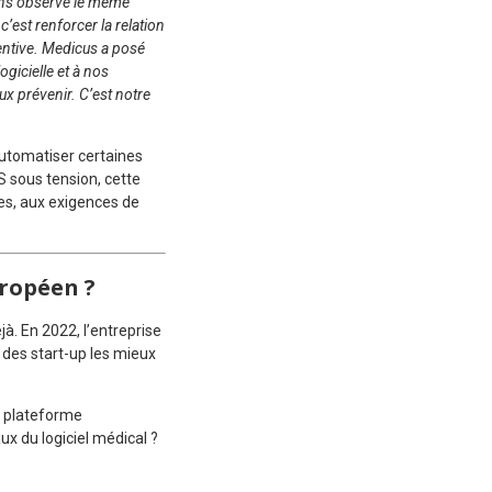
vons observé le même
c’est renforcer la relation
ventive. Medicus a posé
gicielle et à nos
ux prévenir. C’est notre
 automatiser certaines
 sous tension, cette
ues, aux exigences de
uropéen ?
jà. En 2022, l’entreprise
e des start-up les mieux
de plateforme
x du logiciel médical ?