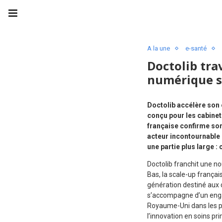
A la une
e-santé
Doctolib tra
numérique s
Doctolib accélère son 
conçu pour les cabinet
française confirme son
acteur incontournable 
une partie plus large 
Doctolib franchit une no
Bas, la scale-up françai
génération destiné aux 
s’accompagne d’un engag
Royaume-Uni dans les pr
l’innovation en soins pri