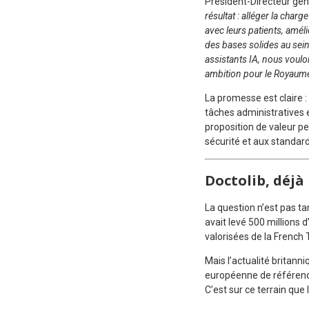
Président-Directeur géné
résultat : alléger la char
avec leurs patients, amél
des bases solides au sein
assistants IA, nous voulon
ambition pour le Royaum
La promesse est claire : 
tâches administratives 
proposition de valeur pe
sécurité et aux standard
Doctolib, déjà
La question n’est pas tan
avait levé 500 millions d
valorisées de la French 
Mais l’actualité britann
européenne de référence
C’est sur ce terrain que