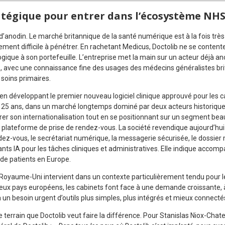
atégique pour entrer dans l’écosystème NH
anodin. Le marché britannique de la santé numérique est à la fois très 
ment difficile à pénétrer. En rachetant Medicus, Doctolib ne se content
gique à son portefeuille. L’entreprise met la main sur un acteur déjà a
, avec une connaissance fine des usages des médecins généralistes bri
 soins primaires.
 en développant le premier nouveau logiciel clinique approuvé pour les
25 ans, dans un marché longtemps dominé par deux acteurs historiques.
rer son internationalisation tout en se positionnant sur un segment bea
plateforme de prise de rendez-vous. La société revendique aujourd’hui u
dez-vous, le secrétariat numérique, la messagerie sécurisée, le dossier 
tants IA pour les tâches cliniques et administratives. Elle indique acco
 de patients en Europe.
u Royaume-Uni intervient dans un contexte particulièrement tendu pour l
 pays européens, les cabinets font face à une demande croissante, 
à un besoin urgent d’outils plus simples, plus intégrés et mieux connecté
 terrain que Doctolib veut faire la différence. Pour Stanislas Niox-Cha