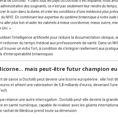
ral de Doctolib : «
Dans tous les pays où Doctolib s’est implanté, nous a
ge administrative des soignants, ce n’est pas seulement leur rendre du temps, 
iorer le suivi dans la durée, et créer les conditions d’une médecine plus pré
 du NHS. En combinant leur expertise du système britannique à notre suite lo
s aller plus loin et aider les cabinets à mieux coordonner, mieux suivre, mie
e-Uni.
»
utiliser l’intelligence artificielle pour réduire la documentation clinique,
et redonner du temps médical aux professionnels de santé. Dans un NHS
ut trouver un écho fort, à condition de s’intégrer réellement aux pratiq
s d’interopérabilité britanniques.
 licorne… mais peut-être futur champion e
t de savoir si Doctolib peut devenir une licorne européenne : elle l’est dé
’euros et atteint une valorisation de 5,8 milliards d’euros, devenant l’un
Tech.
ique relance une autre interrogation : Doctolib peut-elle devenir la gran
 en santé numérique, capable de rivaliser avec les géants internationau
 le rachat de Medicus prend toute sa dimension.