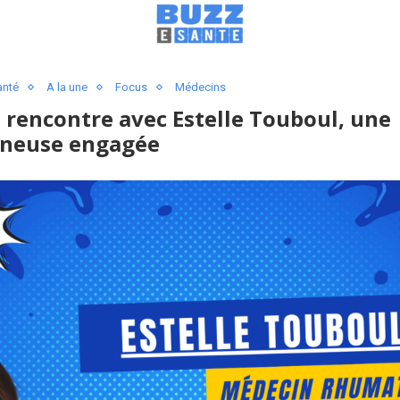
anté
A la une
Focus
Médecins
 rencontre avec Estelle Touboul, une
eneuse engagée