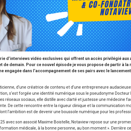
ie d’interviews vidéo exclusives qui offrent un accès privilégié aux
et de demain. Pour ce nouvel épisode je vous propose de partir à la 
nne engagée dans l’accompagnement de ses pairs avec le lancement 
raticienne, d’une créatrice de contenu et d’une entrepreneure audacieuse
on, s’est forgée une identité numérique sous le pseudonyme Docteur Es
les réseaux sociaux, elle distille avec clarté et justesse une médecine fa
. De cette rencontre entre la rigueur clinique et la communication m
dont l’ambition est de devenir une boussole numérique pour les profess
25 avec son associé Maxime Boistelle, Notaview repose sur une prome
information médicale, à la bonne personne, au bon moment ». Derrière 