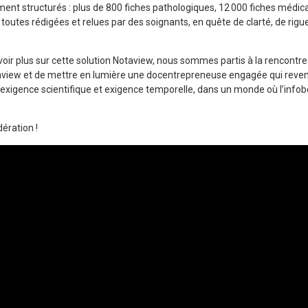
ent structurés : plus de 800 fiches pathologiques, 12 000 fiches médi
, toutes rédigées et relues par des soignants, en quête de clarté, de rigue
ir plus sur cette solution Notaview, nous sommes partis à la rencontre 
iew et de mettre en lumière une docentrepreneuse engagée qui reve
xigence scientifique et exigence temporelle, dans un monde où l’infob
ration !