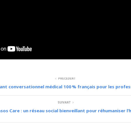
PRÉCÉDENT
ant conversationnel médical 100 % français pour les profes
SUIVANT
sos Care : un réseau social bienveillant pour réhumaniser l’