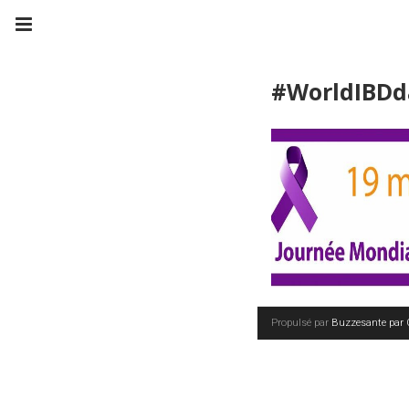
#WorldIBDd
Propulsé par
Buzzesante par