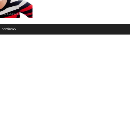
 Chanfimao