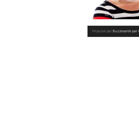
Propulsé par
Buzzesante par