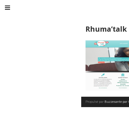
Rhuma’talk
Propulsé par
Buzzesante par