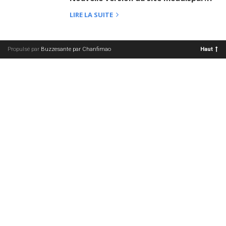
LIRE LA SUITE
Propulsé par
Buzzesante par Chanfimao
Haut