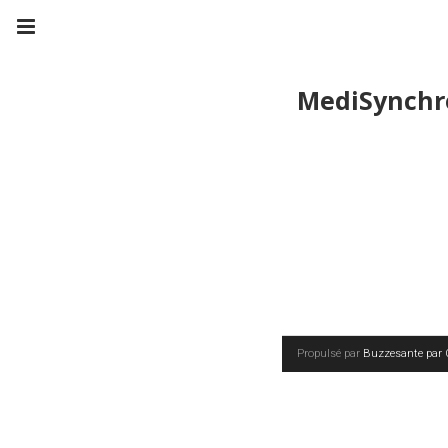
MediSynchr
Propulsé par
Buzzesante par