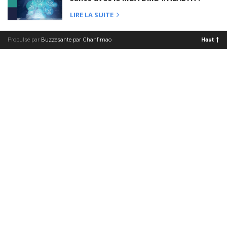
LIRE LA SUITE
Propulsé par
Buzzesante par Chanfimao
Haut