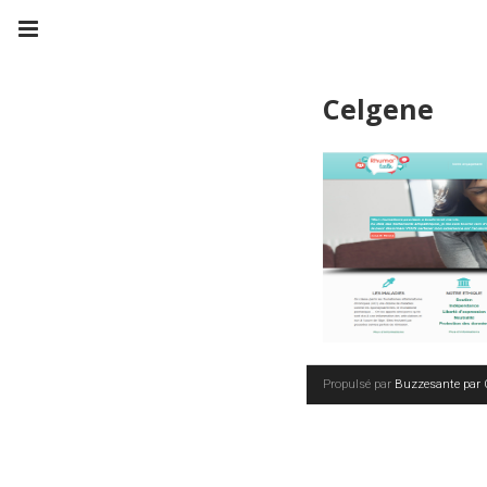
Celgene
Propulsé par
Buzzesante par