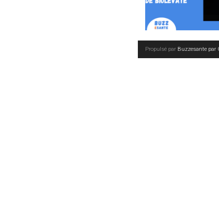
Propulsé par
Buzzesante par