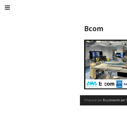
Bcom
Propulsé par
Buzzesante par