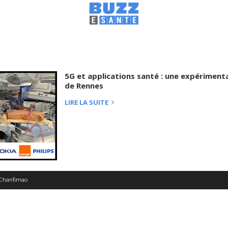
5G et applications santé : une expériment
de Rennes
LIRE LA SUITE
 Chanfimao